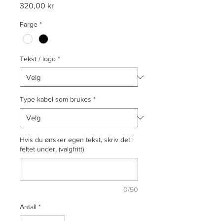
Pris
320,00 kr
Farge
*
Tekst / logo
*
Type kabel som brukes
*
Hvis du ønsker egen tekst, skriv det i
feltet under. (valgfritt)
0/50
Antall
*